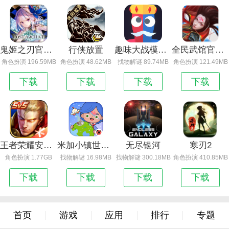
鬼姬之刃官方版免费下载
行侠放置
趣味大战模拟器
全民武馆官方版
角色扮演 196.59MB
角色扮演 48.62MB
找物解谜 89.74MB
角色扮演 121.49MB
下载
下载
下载
下载
王者荣耀安卓版下载安装渠道服
米加小镇世界下载_米加小镇：世界
无尽银河
寒刃2
角色扮演 1.77GB
找物解谜 16.98MB
找物解谜 300.18MB
角色扮演 410.85MB
下载
下载
下载
下载
首页
游戏
应用
排行
专题