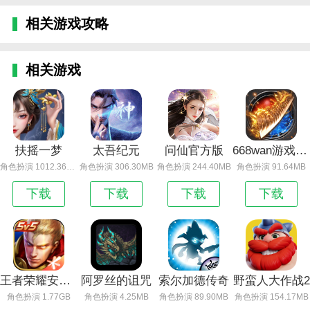
相关游戏攻略
相关游戏
扶摇一梦
太吾纪元
问仙官方版
668wan游戏狂暴传奇官方版
角色扮演 1012.36MB
角色扮演 306.30MB
角色扮演 244.40MB
角色扮演 91.64MB
下载
下载
下载
下载
王者荣耀安卓版下载安装渠道服
阿罗丝的诅咒
索尔加德传奇
野蛮人大作战2
角色扮演 1.77GB
角色扮演 4.25MB
角色扮演 89.90MB
角色扮演 154.17MB