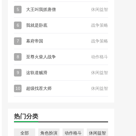
5
大王叫我抓唐僧
休闲益智
6
我就是卧底
战争策略
7
幕府帝国
战争策略
8
至尊火柴人战争
动作格斗
9
这轨道贼滑
休闲益智
10
超级找茬大师
休闲益智
热门分类
全部
角色扮演
动作格斗
休闲益智