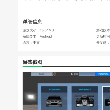
3。既能增加游戏的趣味性，又能扩大玩家的交际圈，让
4。优秀的品质和丰富的内容吸引了众多赛车游戏爱好者
详细信息
游戏评测
游戏大小：45.84MB
游戏版本
美国赛道经理是一款非常刺激有趣的赛车模拟游戏。游戏
系统要求：Android
更新时间：2
技。游戏的自由度也很高，玩家可以自由选择车型和配件
语言：中文
开发商：
能在手机等其他平台上玩。总的来说，如果你是赛车迷，
游戏截图