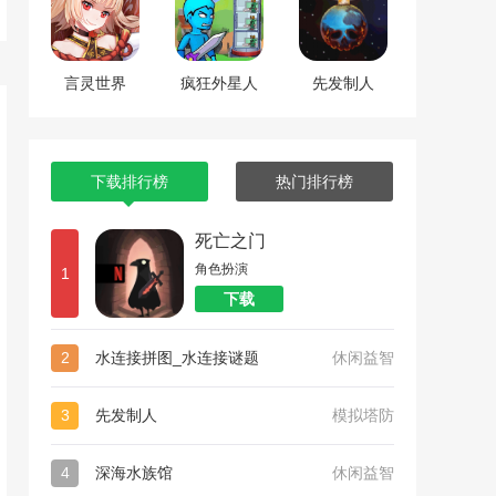
言灵世界
疯狂外星人
先发制人
下载排行榜
热门排行榜
死亡之门
角色扮演
1
下载
2
水连接拼图_水连接谜题
休闲益智
3
先发制人
模拟塔防
4
深海水族馆
休闲益智