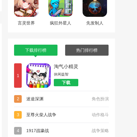
言灵世界
疯狂外星人
先发制人
下载排行榜
热门排行榜
淘气小精灵
休闲益智
1
下载
2
迷途深渊
角色扮演
3
至尊火柴人战争
动作格斗
4
1917战壕战
战争策略