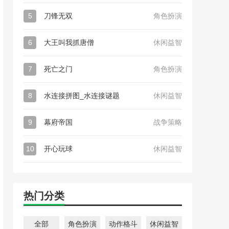
5
刀锋无双
角色扮演
6
大王叫我抓唐僧
休闲益智
7
死亡之门
角色扮演
8
水连接拼图_水连接谜题
休闲益智
9
幕府帝国
战争策略
10
开心玩球
休闲益智
热门分类
全部
角色扮演
动作格斗
休闲益智