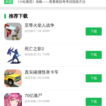
新闻
《小站雅思》攻略——查看模拟考考试指南方法
推荐下载
至尊火柴人战争
动作格斗 | 48.30MB
下载
死亡之影2
角色扮演 | 61.75MB
下载
真实碰撞怪兽卡车
体育竞技 | 65.54MB
下载
70亿僵尸
战争策略 | 36.03MB
下载