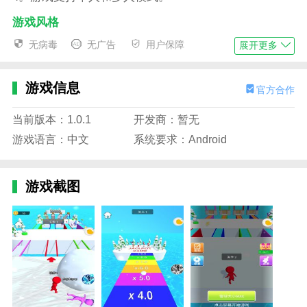
游戏风格
1。游戏采用卡通风格，色彩鲜艳，画质清晰；
无病毒
无广告
用户保障
展开更多
2。背景音乐轻快悦耳，让玩家感受到一种欢乐的氛
围；
游戏信息
官方合作
3。游戏中的角色都很可爱，包括雪球和人物。
当前版本：1.0.1
开发商：暂无
4。游戏场景设置在一座雪山上，让玩家感受到冬天的
游戏语言：中文
系统要求：Android
气息。
游戏功能
游戏截图
1。游戏的可玩性很强，因为每个关卡都有不同的任务
要求，玩家需要不断挑战自我；
2。游戏支持多人模式，玩家可以和朋友一起玩，增加
了游戏的趣味性；
3。游戏道具丰富，玩家可以通过购买道具提高游戏能
力；