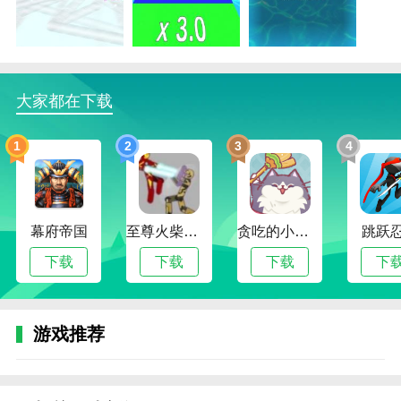
4。这款游戏简单易用，适合所有年龄段的玩家。
游戏性
1。通过控制雪球滚动，玩家吃掉比自己小的雪球，避
大家都在下载
免被比自己大的雪球吃掉；
2。玩家可以收集金币购买道具，如加速器、减速器
1
2
3
4
等，提高游戏能力；
3。游戏分为多个关卡，每个关卡都有不同的任务要
求，玩家需要不断挑战自我；
幕府帝国
至尊火柴人战争
贪吃的小松鼠
跳跃
4。游戏支持单人和多人模式，玩家可以和朋友一起
下载
下载
下载
下
玩，增加了游戏的趣味性。
游戏评测
游戏推荐
开心玩球是一款非常有趣的雪球游戏，可玩性和趣味性
都很高。游戏操作简单，适合各个年龄段的玩家。游戏
的画面、音乐、人物都非常可爱，让玩家感受到欢乐的