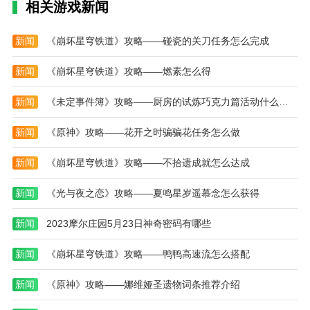
氛围。游戏的多人模式也增加了游戏的趣味性。玩家可
相关游戏新闻
以和朋友一起玩，享受游戏的乐趣。游戏的多人模式可
以让玩家和朋友一起玩，享受游戏的乐趣，提高游戏的
新闻
《崩坏星穹铁道》攻略——碰瓷的关刀任务怎么完成
互动性。总之，开心玩球是一款非常不错的小游戏，值
得一试。
新闻
《崩坏星穹铁道》攻略——燃素怎么得
新闻
《未定事件簿》攻略——厨房的试炼巧克力篇活动什么时候开始
新闻
《原神》攻略——花开之时骗骗花任务怎么做
新闻
《崩坏星穹铁道》攻略——不拾遗成就怎么达成
新闻
《光与夜之恋》攻略——夏鸣星岁遥慕念怎么获得
新闻
2023摩尔庄园5月23日神奇密码有哪些
新闻
《崩坏星穹铁道》攻略——鸭鸭高速流怎么搭配
新闻
《原神》攻略——娜维娅圣遗物词条推荐介绍