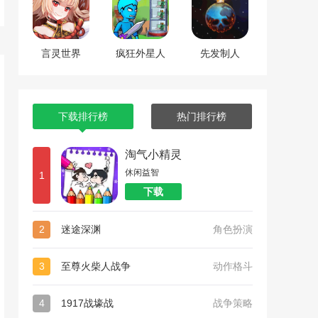
言灵世界
疯狂外星人
先发制人
下载排行榜
热门排行榜
淘气小精灵
休闲益智
1
下载
2
迷途深渊
角色扮演
3
至尊火柴人战争
动作格斗
4
1917战壕战
战争策略