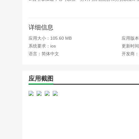
边肖评估
这个软件的内容库非常丰富，有各种主题和材料，这使我
详细信息
这个应用程序真的帮了我大忙！每次想发微博都不知道写
应用大小：105.60 MB
应用版本：
了！
系统要求：ios
更新时间：
这款应用让我在社交媒体上更加自信，我不再担心没有话
语言：简体中文
开发商：
一。
这款应用确实是社交网络专业人士的利器。它不仅可以提
率。太实用了！
应用截图
更新日志
最新版本:2024年5月26日更新的v4.2.2。
修复了一些已知问题。