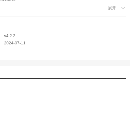
展开
的推文看起来更加有趣和吸引人。它节省了我很多时间和精力。
什么。我可以通过打开推文助手找到灵感，并且可以定期发布。太方便
v4.2.2
2024-07-11
题可写，也不再担心推文不够吸引人。这绝对是我必备的社交工具之
供灵感和材料，还可以分析我的账户数据，帮助我提高影响力和曝光