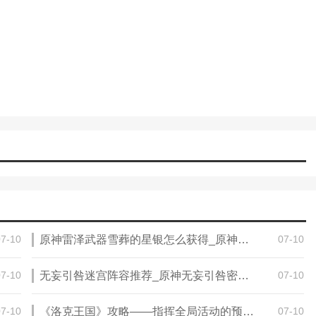
07-10
原神雷泽武器雪葬的星银怎么获得_原神雷泽怎么获得兑换
07-10
07-10
无妄引咎迷宫阵容推荐_原神无妄引咎密宫怎么打开
07-10
07-10
《洛克王国》攻略——指挥全局活动的预览和指南
07-10