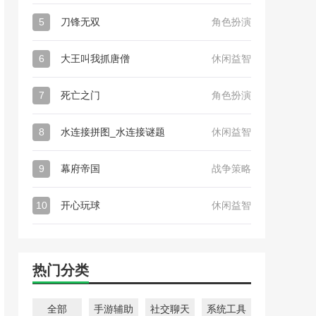
5
刀锋无双
角色扮演
6
大王叫我抓唐僧
休闲益智
7
死亡之门
角色扮演
8
水连接拼图_水连接谜题
休闲益智
9
幕府帝国
战争策略
10
开心玩球
休闲益智
热门分类
全部
手游辅助
社交聊天
系统工具