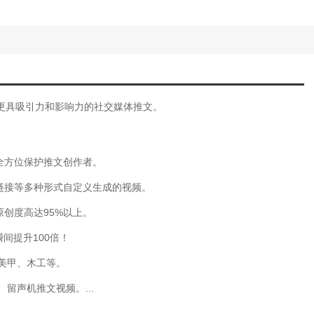
更具吸引力和影响力的社交媒体推文。
全方位保护推文创作者。
链接等多种形式自定义生成的视频。
原创度高达95%以上。
间提升100倍！
、美甲、木工等。
留声机推文视频。...