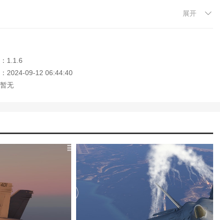
展开
的飞行射击体验。
示系统。起落架的压缩回弹和减震经过仔细调整。模拟器中的大多数飞
1.1.6
法和组件。地球环境渲染是独一无二的，它使用多种散射算法来计算天
024-09-12 06:44:40
暂无
迎大家记住本站网址，本站是您下载安卓手游app最好的网站！