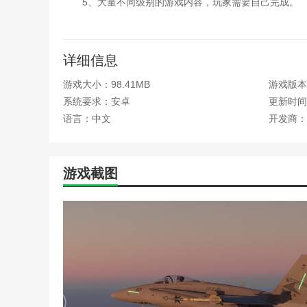
5、大量不同级别的游戏内容，玩家需要自己完成。
6、游戏还将提供很多背景音乐设计，带来非常有趣
航母降落HD游戏点评：
详细信息
在航母降落HD中，根据真实的HUD原理恢复并行显
游戏大小：98.41MB
游戏版本：
机都是在现实世界中再现的空气动力学布局和飞行控制算
系统要求：安卓
更新时间：2
空，让您感受到不同高度的大气变化。
语言：中文
开发商：
本站为您提供航母降落HD 安卓版的 手机游戏 ，欢
游戏截图