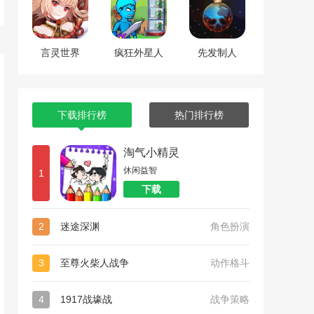
言灵世界
疯狂外星人
先发制人
下载排行榜
热门排行榜
淘气小精灵
休闲益智
1
下载
2
迷途深渊
角色扮演
3
至尊火柴人战争
动作格斗
4
1917战壕战
战争策略