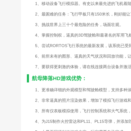
1、移动设备飞行模拟器。有史以来最先进的飞机着
2、最困难的任务：飞行甲板只有150米长，刚好能
3、挑战世界上三十个最危险的任务，场面壮观。
4、掌握控制权，逼真的3D驾驶舱和最著名的军用飞
5、尝试RORTOS飞行系统的最新发展，该系统已
6、前所未有的图形、逼真的天气状况和回放功能，
7、要获得更刺激的体验，请在线连接两台设备并激
航母降落HD游戏优势：
1、更准确详细的外观模型和驾驶舱模型，支持多种
2、非常逼真的照片渲染效果，增加了模拟飞行游戏
3、所有仪表板模拟使用，飞行控制系统和大气系统
4、为J15制作火控雷达和PL11、PL15导弹，并添