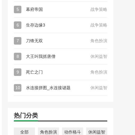
5
幕府帝国
战争策略
6
生存边缘3
战争策略
7
刀锋无双
角色扮演
8
大王叫我抓唐僧
休闲益智
9
死亡之门
角色扮演
10
水连接拼图_水连接谜题
休闲益智
热门分类
全部
角色扮演
动作格斗
休闲益智