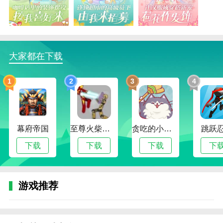
3.每个游戏关卡设计都准备了不同的任务，每个任
务都有不同的奖励。
4.玩家可以不断管理、升级和扩大店铺范围，吸引
更多顾客参观。
大家都在下载
王牌店长免广告版内容
1
2
3
4
1.游戏中的操作非常简单易学，玩家可以轻松完成
任务并通过关卡。
2.游戏的图形色彩丰富，色彩丰富，非常具有治愈
幕府帝国
至尊火柴人战争
贪吃的小松鼠
跳跃
力和观赏性。
下载
下载
下载
下
3.游戏主题围绕可爱的小动物展开，非常可爱有
趣。
4.玩家可以在休闲娱乐时玩游戏，通过不断地通过
游戏推荐
关卡来忘记烦恼。
王牌店长游戏玩法