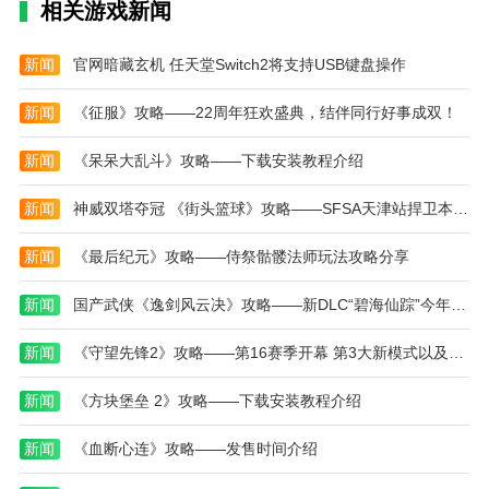
1、初次进入游戏的时候会先看一段剧情动画。
相关游戏新闻
2、然后我们要通过扭蛋机来招募一名新的员工。
新闻
官网暗藏玄机 任天堂Switch2将支持USB键盘操作
3、我们可以为自己的餐厅购买桌椅，装修餐厅。
新闻
《征服》攻略——22周年狂欢盛典，结伴同行好事成双！
4、完成游戏给予的任务可以领取货币。
新闻
《呆呆大乱斗》攻略——下载安装教程介绍
5、通过游玩小游戏可以获得研发点，可以用于研
发新菜。
新闻
神威双塔夺冠 《街头篮球》攻略——SFSA天津站捍卫本土荣耀
6、我们也可以培养员工，提高它的工作效率。
新闻
《最后纪元》攻略——侍祭骷髅法师玩法攻略分享
本站为您提供王牌店长 免广告版的 手机游戏 ，欢
迎大家记住本站网址，本站是您下载安卓手游app最好
新闻
国产武侠《逸剑风云决》攻略——新DLC“碧海仙踪”今年年内发售
的网站！
新闻
《守望先锋2》攻略——第16赛季开幕 第3大新模式以及英雄上线
新闻
《方块堡垒 2》攻略——下载安装教程介绍
新闻
《血断心连》攻略——发售时间介绍