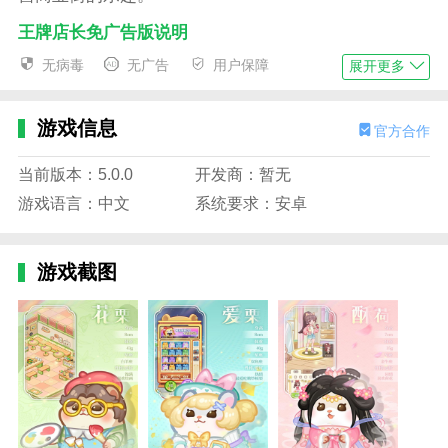
王牌店长免广告版说明
1.您将确定店面的整体改进，以及在面对一堆空店
无病毒
无广告
用户保障
展开更多
面时如何以有限的收入有选择地打开和升级店面。
2.合理规划店铺的发展，如果能够覆盖整个城镇的
游戏信息
官方合作
购物区，将会有更多有趣的体验。
当前版本：5.0.0
开发商：暂无
3.在游戏中，角色之间有着丰富的互动，玩家可以
游戏语言：中文
系统要求：安卓
根据自己的选择和动作影响游戏的发展。
4.意外事件和机会的发生具有一定的随机性，大大
游戏截图
提高了游戏的可玩性和重播价值。
王牌店长免广告版特色
1.游戏的设置提供了一个非常激动人心的故事情
节，让玩家在游戏中逐渐解锁。
2.在游戏中设置不同级别、不同兴奋程度的关卡，
让玩家有不同的体验。