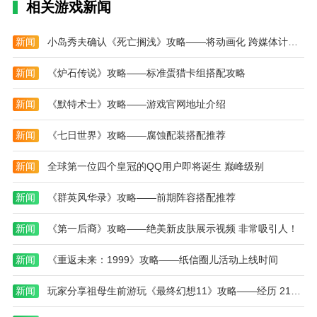
相关游戏新闻
螺丝消不停红包版是一款新推出的休闲益智游戏，
玩家可以按顺序解决螺旋谜题，完成关卡挑战，并轻松
新闻
小岛秀夫确认《死亡搁浅》攻略——将动画化 跨媒体计划推进中
获得丰厚的红包奖励。游戏有各种级别，允许玩家自由
挑战自己，完成任务赚取零用钱，并充分享受乐趣。游
新闻
《炉石传说》攻略——标准蛋猎卡组搭配攻略
戏操作简单，用户友好，适合所有年龄段。完成关卡可
以获得红包奖励，并轻松赚取零用钱。
新闻
《默特术士》攻略——游戏官网地址介绍
本站为您提供螺丝消不停 红包版的 手机游戏 ，欢
新闻
《七日世界》攻略——腐蚀配装搭配推荐
迎大家记住本站网址，本站是您下载安卓手游app最好
的网站！
新闻
全球第一位四个皇冠的QQ用户即将诞生 巅峰级别
新闻
《群英风华录》攻略——前期阵容搭配推荐
新闻
《第一后裔》攻略——绝美新皮肤展示视频 非常吸引人！
新闻
​《重返未来：1999》攻略——纸信圈儿活动上线时间
新闻
玩家分享祖母生前游玩《最终幻想11》攻略——经历 21年热爱不懈