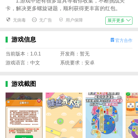
1.游戏中还有很多道具等着你收集，不断挑战关
卡，解决更多螺旋谜题，顺利获得更丰富的红包。
2.游戏中还有很多道具等着你收集，不断挑战关
无病毒
无广告
用户保障
展开更多
卡，解决更多螺旋谜题，顺利获得更丰富的红包。
3.参加排名比赛，与其他玩家竞争，看谁完成更多
游戏信息
官方合作
级别。排名越高，玩家收到的红包就越多。
当前版本：1.0.1
开发商：暂无
4.根据关卡中螺丝的分布，选择合适的顺序拆卸螺
游戏语言：中文
系统要求：安卓
丝，逐步解决螺丝难题，完成关卡挑战，并领取丰厚的
红包。
游戏截图
螺丝消不停内容
1.参加排名比赛：与其他玩家竞争，看谁完成更多
级别。排名越高，玩家收到的红包就越多。
2.直观易用的操作：无论是点击还是拖动，都可以
轻松拆卸螺丝，无论年龄大小，都可以快速浸入水中。
3.红包奖励机制：每次你通过一个关卡，都会有一