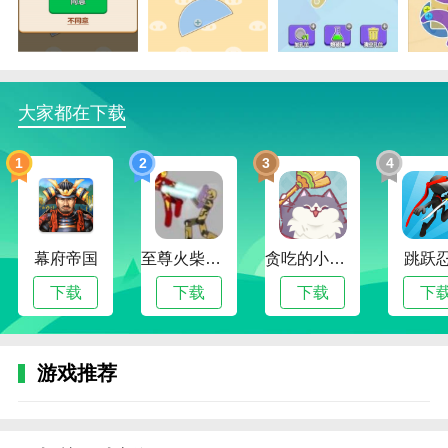
个红包，让你在享受游戏的同时获得有形的奖励。
4.丰富多样的关卡设计：数百个关卡，每个关卡都
有独特的螺丝布局，让您在不断变化的挑战中保持新鲜
感。
大家都在下载
螺丝消不停亮点
1.可爱的游戏角色：游戏中的角色很可爱，让玩家
1
2
3
4
更好地沉浸在游戏中。
2.刺激红包奖励：完成任务后，玩家可以获得红包
奖励，这给了他们更多完成任务的动力。
幕府帝国
至尊火柴人战争
贪吃的小松鼠
跳跃
3.操作方法简单：游戏操作简单，让玩家轻松享受
下载
下载
下载
下
游戏的乐趣。
4.创新的螺丝拆卸游戏：结合策略和速度，体验螺
游戏推荐
丝拆卸的独特乐趣，每个关卡都是一个全新的头脑风暴
环节。
螺丝消不停特色