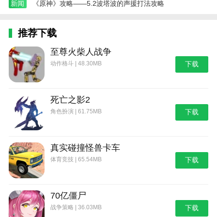
新闻
《原神》攻略——5.2波塔波的声援打法攻略
推荐下载
至尊火柴人战争
动作格斗 | 48.30MB
下载
死亡之影2
角色扮演 | 61.75MB
下载
真实碰撞怪兽卡车
体育竞技 | 65.54MB
下载
70亿僵尸
战争策略 | 36.03MB
下载