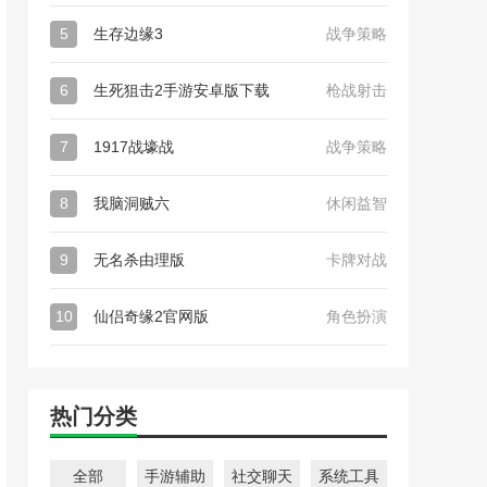
5
生存边缘3
战争策略
6
生死狙击2手游安卓版下载
枪战射击
7
1917战壕战
战争策略
8
我脑洞贼六
休闲益智
9
无名杀由理版
卡牌对战
10
仙侣奇缘2官网版
角色扮演
热门分类
全部
手游辅助
社交聊天
系统工具