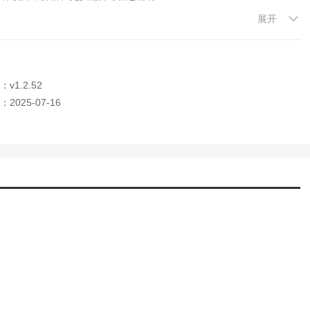
展开
用车生活，与车友们互动交流
用车还是商务用车，都是一个不错的选择。我对选择广汽日野感到非常
v1.2.52
2025-07-16
备件供应保障，为用户解决问题和提供便利。客服人员态度友好，响应
维修和保养，解决任何问题。而且配件价格合理，在维修保养方面也比
查看车辆的行驶状态和位置，还可以提醒保养和维修的时间。非常方便实