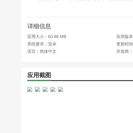
4、动态交流：交流用车心得、分享精彩此刻、记录
小编评价
详细信息
本款软件是一款性价比很高的车型。无论是作为家庭
应用大小：60.86 MB
应用版本：
满意！
系统要求：安卓
更新时间：
该款应用程序的售后服务比较完善，提供技术支持和
语言：简体中文
开发商：
及时。
此款软件的售后服务也很好，有专业的服务团队负责
较省心。
应用截图
此app是一款非常好用的车辆管理软件！可以随时
用！
更新日志
最新版本：v1.2.52 更新时间：2025-06-28
优化部分功能的细节问题