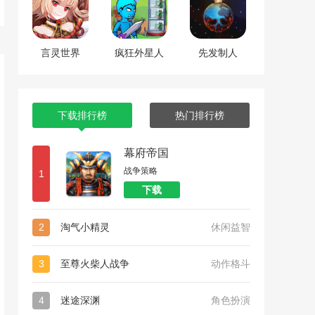
言灵世界
疯狂外星人
先发制人
下载排行榜
热门排行榜
幕府帝国
战争策略
1
下载
2
淘气小精灵
休闲益智
3
至尊火柴人战争
动作格斗
4
迷途深渊
角色扮演