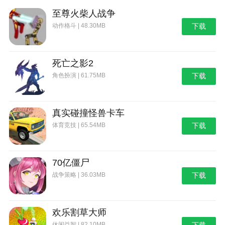
至尊火柴人战争
动作格斗 | 48.30MB
下载
死亡之影2
角色扮演 | 61.75MB
下载
真实碰撞怪兽卡车
体育竞技 | 65.54MB
下载
70亿僵尸
战争策略 | 36.03MB
下载
欢乐割草大师
休闲益智 | 82.10MB