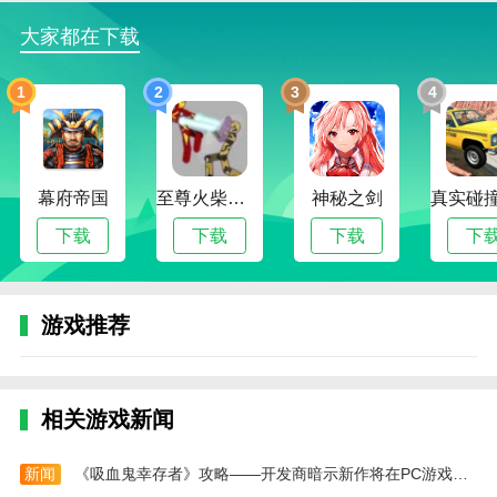
的中国随记万年历
大家都在下载
2、实时了解最新的天气情况，同时还有相应的温
度、风向等数据提供，及时掌握最新天气的信息
1
2
3
4
3、每日运势结合个人生辰八字信息，打造专属个
人的综合运势、财运、事业运、桃花运等，运势结合八
字更适合，更准确
幕府帝国
至尊火柴人战争
神秘之剑
4、界面设计简洁明了，展示的是非常中国风的画
下载
下载
下载
下
面，给用户的使用感更加强烈
5、农历查询、黄历查询、宜忌查询、择吉日等也
是很便捷的，随时掌握每天的日期情况
游戏推荐
小编评价
该应用的天气预报功能也很准确，可以及时提醒我
今天的天气情况，方便我出门前做好准备。这点在旅行
相关游戏新闻
中特别有帮助。
新闻
《吸血鬼幸存者》攻略——开发商暗示新作将在PC游戏展公布
此款软件是一款非常实用的日历工具，功能非常全