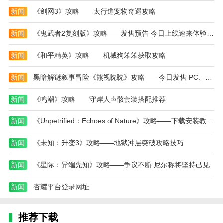
面。可以查看当天的节假日和农历日期，还能提醒生日
新闻
《剑网3》攻略——太行道宠物奇遇攻略
和重要事项。
新闻
《鬼武者2复刻版》攻略——发售预告 今日上线速来体验经典
该应用还有备忘录功能，可以让用户随时记录想法
和待办事项，方便管理自己的时间和任务。
新闻
《和平精英》攻略——机械狗笨笨获取攻略
本款软件的反馈与更新也很及时，开发者会根据用
新闻
黑暗解谜叙事冒险《熊视眈眈》攻略——今日发售 PC、主机与VR同步上线！
户的意见进行优化和改进，让用户体验更好。让我觉得
很贴心。
新闻
《鸣潮》攻略——守岸人声骸套装搭配推荐
更新日志
新闻
《Unpetrified：Echoes of Nature》攻略——下载安装教程介绍
最新版本：v6.1.8 更新时间：2025-04-24
新闻
《未知：升变3》攻略——地狱冲层突破攻略技巧
细节调整，修复已知bug～
新闻
《星际：异端先知》攻略——争议不断 尼尔称将坚持己见
新闻
杏耀平台登录网址
推荐下载