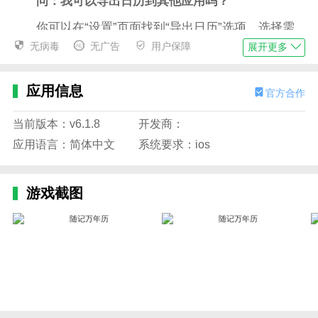
问：我可以导出日历到其他应用吗？
你可以在“设置”页面找到“导出日历”选项，选择需
要导出的日历格式（例如.ics格式）并选择导出路径，
无病毒
无广告
用户保障
展开更多
在其他支持导入日历文件的应用中进行导入就可以了。
问：在使用中遇到问题如何寻求帮助？
应用信息
官方合作
如果您在使用随记万年历时遇到问题，您可以通过
当前版本：v6.1.8
开发商：
应用内的"帮助与反馈"菜单联系开发者，或者通过应用
应用语言：简体中文
系统要求：ios
商店评论区留言反馈。开发者将尽力回答您的问题并提
供技术支持。
游戏截图
问：这款万年历可以自定义提醒吗？
随记万年历提供了自定义提醒功能。你可以设置重
要的日程和事件，系统会在指定时间给出提醒，帮助你
及时安排和管理事务。
应用特色
1、界面简洁，不冗余，凸显中国风，做优质准确