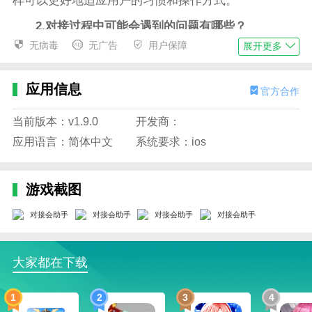
样可以更好地适应用户的习惯和操作方式。
2.对接过程中可能会遇到的问题有哪些？
无病毒
无广告
用户保障
展开更多
在对接助手程序时，有时候可能会出现连接不稳定
的情况，导致无法成功对接。此时可以尝试重新启动应
用程序和助手程序，或者检查设备网络连接是否正常。
应用信息
官方合作
3.这款app可以与哪些助手程序对接？
当前版本：v1.9.0
开发商：
该应用支持与各类智能助手程序进行对接，包括
应用语言：简体中文
系统要求：ios
Siri、Google Assistant、小爱同学等，用户可以根据自
身需求选择合适的助手进行使用。
游戏截图
4.怎样与助手程序进行对接？
在应用设置中可以找到对接助手的选项，点击进入
后按照提示进行设置即可完成对接。用户需要先确保已
经下载并登录了相应的助手程序。
大家都在下载
小编评价
1
2
3
4
帮助管理会议流程，可以记录会议笔记、制定待办