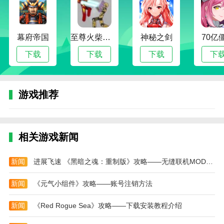
事项，极大地方便了会议主持人。
功能很贴心不仅可以查看会议参与者的资料，还能
幕府帝国
至尊火柴人战争
神秘之剑
70亿
实时在线互动讨论，大大提高了工作效率。
下载
下载
下载
下
简洁易用界面清晰明了，一目了然。而且支持多种
语言，真的贴心到家了。
真的是开会必备神器！从安排会议、发送邀请函到
游戏推荐
会后整理资料，应有尽有，再也不用为开会这种事烦恼
了。
超级方便！可以给会议安排自动提醒，还能导入会
相关游戏新闻
议日程，再也不用担心忘记重要的时间了。
新闻
进展飞速 《黑暗之魂：重制版》攻略——无缝联机MOD发布
更新日志
最新版本：v1.9.0 更新时间：2025-02-27
新闻
《元气小组件》攻略——账号注销方法
其他功能优化
新闻
《Red Rogue Sea》攻略——下载安装教程介绍