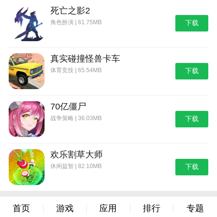
死亡之影2
角色扮演 | 61.75MB
下载
真实碰撞怪兽卡车
体育竞技 | 65.54MB
下载
70亿僵尸
战争策略 | 36.03MB
下载
欢乐割草大师
休闲益智 | 82.10MB
下载
首页
游戏
应用
排行
专题