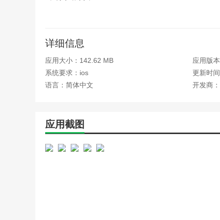
把设备分享给家人，一起享受便捷温馨的智能生活
4、智能场景
详细信息
简单设置轻松玩转智能生活
应用大小：142.62 MB
应用版本：
5、设备商店
系统要求：ios
更新时间：
语言：简体中文
开发商：
最潮的智能设备不断更新哦
应用优势
应用截图
1、最专业的智能家庭应用，打造专属智能生活
2、轻松几步添加智能设备，简单便捷
3、不受时空约束，自由操控您的设备
应用特色
1、联动操控，轻松易用
小白用户都能快速掌握的智能设备连接和操作，智能设备