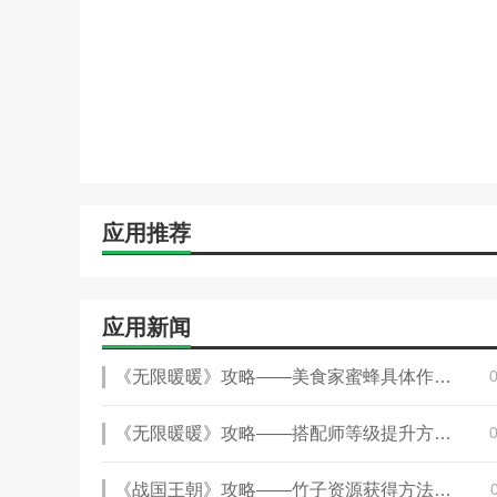
2、个性定制，随你喜好
按照自己的使用习惯，设置个性化的智能场景
3、设备分享，乐趣传递
把设备分享给家人朋友，共同感受科技乐趣
4、米家商城，精品优选
应用推荐
精品爆品尽在米家商城，严格筛选给你品质生活
5、小米众筹，新品速递
小米旗下精品众筹平台，甄选最具科技范和性价比的极客
应用新闻
小编评价
《无限暖暖》攻略——美食家蜜蜂具体作用介绍
从功能丰富性来看，《米家app》无疑做得相当出色。它
器、智能照明、智能摄像头等。用户可以通过app轻松控
《无限暖暖》攻略——搭配师等级提升方法介绍
供了智能场景设置，用户可以自定义多个设备联动，实现
从操作体验来看，《米家app》的界面设计简洁明了，操
《战国王朝》攻略——竹子资源获得方法介绍