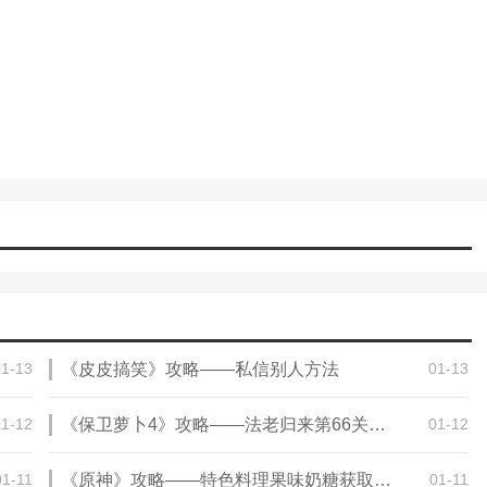
单品
01-13
《皮皮搞笑》攻略——私信别人方法
01-13
支持小米旗下的众多智能家居产品，包括但不限于智能门锁、空气净化
制这些设备，实现设备的开关、调节、定时等多种功能。此外，app还提
01-12
《保卫萝卜4》攻略——法老归来第66关通关攻略
01-12
一键控制多个设备，极大地提高了家居生活的便利性。
作流畅。用户可以快速找到需要控制的设备，并轻松完成各种操作。同
01-11
《原神》攻略——特色料理果味奶糖获取方法
01-11