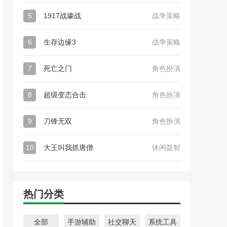
5
1917战壕战
战争策略
6
生存边缘3
战争策略
7
死亡之门
角色扮演
8
超级变态合击
角色扮演
9
刀锋无双
角色扮演
10
大王叫我抓唐僧
休闲益智
热门分类
全部
手游辅助
社交聊天
系统工具