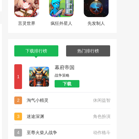
言灵世界
疯狂外星人
先发制人
下载排行榜
热门排行榜
幕府帝国
战争策略
1
下载
2
淘气小精灵
休闲益智
3
迷途深渊
角色扮演
4
至尊火柴人战争
动作格斗