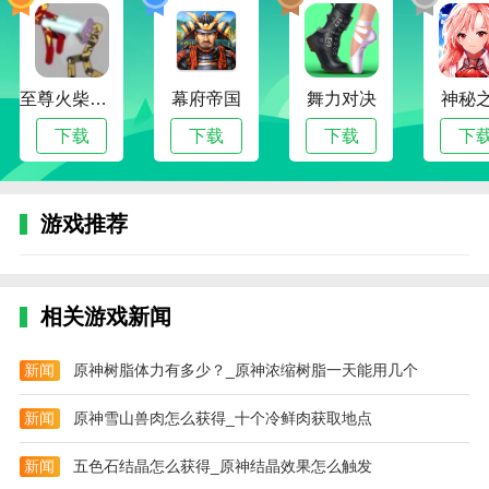
至尊火柴人战争
幕府帝国
舞力对决
神秘
下载
下载
下载
下
游戏推荐
相关游戏新闻
新闻
原神树脂体力有多少？_原神浓缩树脂一天能用几个
新闻
原神雪山兽肉怎么获得_十个冷鲜肉获取地点
新闻
五色石结晶怎么获得_原神结晶效果怎么触发