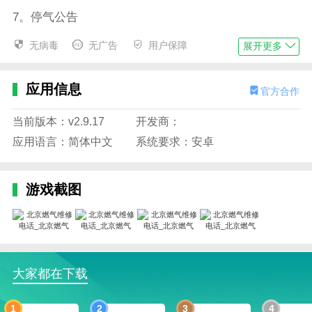
7。停气公告
8。附近的网络
无病毒
无广告
用户保障
展开更多
9。燃气知识库
应用信息
官方合作
更新日志
最新版本:2024年7月4日更新的v2.9.17。
当前版本：v2.9.17
开发商：
服务记录已添加；
应用语言：简体中文
系统要求：安卓
隐私协议和服务协议的内容修改；
游戏截图
向主页添加余额和地址字段。
大家都在下载
1
2
3
4