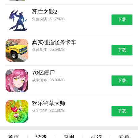
死亡之影2
角色扮演 | 61.75MB
下载
真实碰撞怪兽卡车
体育竞技 | 65.54MB
下载
70亿僵尸
战争策略 | 36.03MB
下载
欢乐割草大师
休闲益智 | 82.10MB
下载
首页
游戏
应用
排行
专题