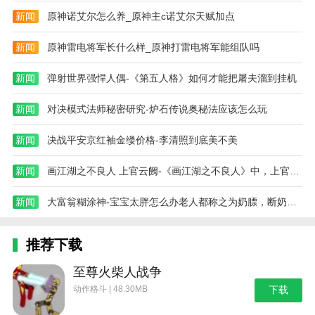
新闻
原神诺艾尔怎么养_原神主c诺艾尔天赋加点
新闻
原神雷电将军长什么样_原神打雷电将军能组队吗
新闻
弹射世界强悍人偶-《第五人格》如何才能把屠夫溜到挂机
新闻
对决模式法师秘密研究-炉石传说奥秘法应该怎么玩
新闻
决战平安京红袖金缕价格-李清照到底美不美
新闻
画江湖之不良人 上官云阙-《画江湖之不良人》中，上官云阙和温涛迟迟
新闻
大富翁糊涂神-宝宝太胖怎么办老人都称之为奶膘，断奶后宝
推荐下载
至尊火柴人战争
动作格斗 | 48.30MB
下载